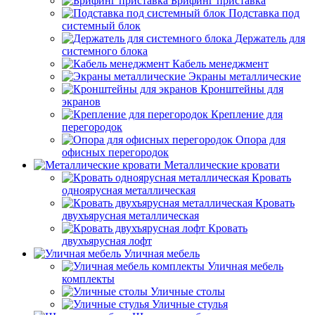
Брифинг приставка
Подставка под
системный блок
Держатель для
системного блока
Кабель менеджмент
Экраны металлические
Кронштейны для
экранов
Крепление для
перегородок
Опора для
офисных перегородок
Металлические кровати
Кровать
одноярусная металлическая
Кровать
двухъярусная металлическая
Кровать
двухъярусная лофт
Уличная мебель
Уличная мебель
комплекты
Уличные столы
Уличные стулья