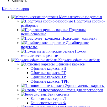
Контакты
Каталог товаров
Металлические подстолья
Подстолья сборно-
разборные
Подстолья
цельносварные
Подстолье - комплект
Дизайнерское
подстолье
Ножки
металлические резные
Каркасы офисной мебели
Офисные каркасы
Офисные каркасы БП
Офисные каркасы БТ
Офисные каркасы ТР
Офисные каркасы ТРН
Эргономичные каркасы
Столы для переговоров
Бенч система
Бенч система серия Л
Бенч система серия Ф