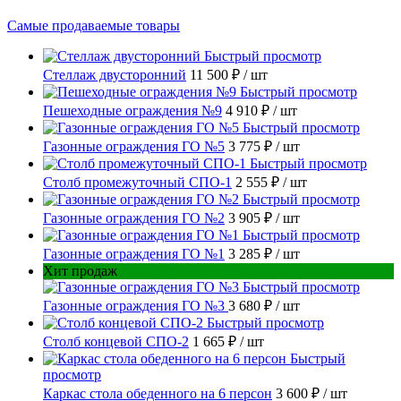
Самые продаваемые товары
Быстрый просмотр
Стеллаж двусторонний
11 500 ₽
/ шт
Быстрый просмотр
Пешеходные ограждения №9
4 910 ₽
/ шт
Быстрый просмотр
Газонные ограждения ГО №5
3 775 ₽
/ шт
Быстрый просмотр
Столб промежуточный СПО-1
2 555 ₽
/ шт
Быстрый просмотр
Газонные ограждения ГО №2
3 905 ₽
/ шт
Быстрый просмотр
Газонные ограждения ГО №1
3 285 ₽
/ шт
Хит продаж
Быстрый просмотр
Газонные ограждения ГО №3
3 680 ₽
/ шт
Быстрый просмотр
Столб концевой СПО-2
1 665 ₽
/ шт
Быстрый
просмотр
Каркас стола обеденного на 6 персон
3 600 ₽
/ шт