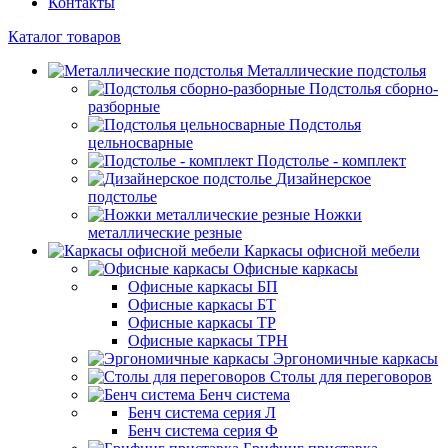
Контакты
Каталог товаров
Металлические подстолья
Подстолья сборно-
разборные
Подстолья
цельносварные
Подстолье - комплект
Дизайнерское
подстолье
Ножки
металлические резные
Каркасы офисной мебели
Офисные каркасы
Офисные каркасы БП
Офисные каркасы БТ
Офисные каркасы ТР
Офисные каркасы ТРН
Эргономичные каркасы
Столы для переговоров
Бенч система
Бенч система серия Л
Бенч система серия Ф