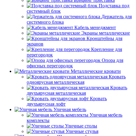
Брифинг приставка
Подставка под
системный блок
Держатель для
системного блока
Кабель менеджмент
Экраны металлические
Кронштейны для
экранов
Крепление для
перегородок
Опора для
офисных перегородок
Металлические кровати
Кровать
одноярусная металлическая
Кровать
двухъярусная металлическая
Кровать
двухъярусная лофт
Уличная мебель
Уличная мебель
комплекты
Уличные столы
Уличные стулья