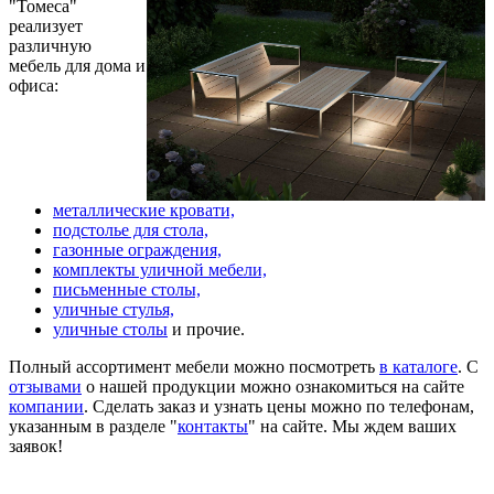
"Томеса"
реализует
различную
мебель для дома и
офиса:
металлические кровати,
подстолье для стола,
газонные ограждения,
комплекты уличной мебели,
письменные столы,
уличные стулья,
уличные столы
и прочие.
Полный ассортимент мебели можно посмотреть
в каталоге
. С
отзывами
о нашей продукции можно ознакомиться на сайте
компании
. Сделать заказ и узнать цены можно по телефонам,
указанным в разделе "
контакты
" на сайте. Мы ждем ваших
заявок!