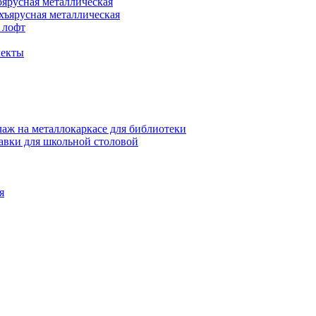
оярусная металлическая
хъярусная металлическая
 лофт
лекты
аж на металлокаркасе для библиотеки
авки для школьной столовой
я