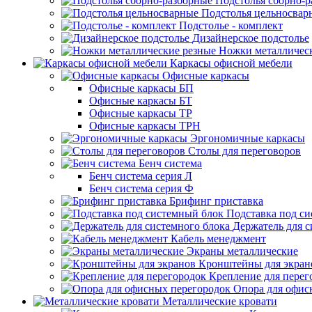
Подстолья сборно-
Подстолья цельносвар
Подстолье - комплект
Дизайнерское подстолье
Ножки металличес
Каркасы офисной мебели
Офисные каркасы
Офисные каркасы БП
Офисные каркасы БТ
Офисные каркасы ТР
Офисные каркасы ТРН
Эргономичные каркасы
Столы для переговоров
Бенч система
Бенч система серия Л
Бенч система серия Ф
Брифинг приставка
Подставка под с
Держатель для с
Кабель менеджмент
Экраны металлические
Кронштейны для экран
Крепление для перег
Опора для офис
Металлические кровати