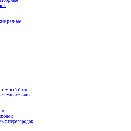
разборные
ные
кие резные
истемный блок
истемного блока
ов
ородок
ных перегородок