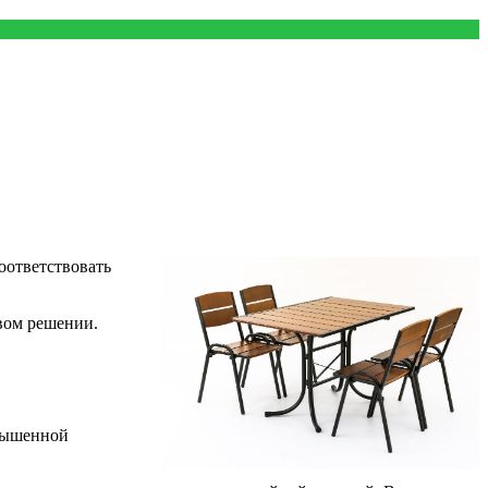
оответствовать
вом решении.
.
овышенной