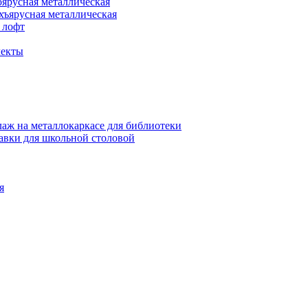
оярусная металлическая
хъярусная металлическая
 лофт
лекты
аж на металлокаркасе для библиотеки
авки для школьной столовой
я