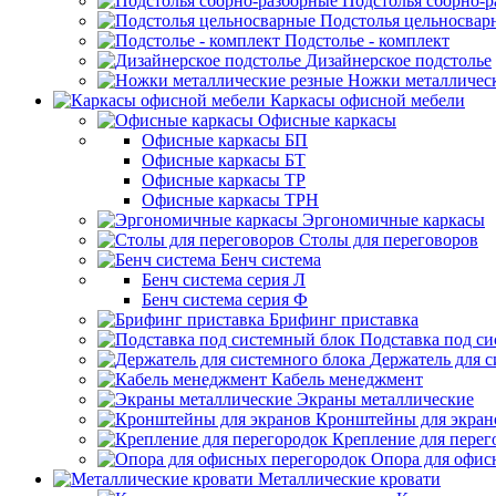
Подстолья сборно-
Подстолья цельносвар
Подстолье - комплект
Дизайнерское подстолье
Ножки металличес
Каркасы офисной мебели
Офисные каркасы
Офисные каркасы БП
Офисные каркасы БТ
Офисные каркасы ТР
Офисные каркасы ТРН
Эргономичные каркасы
Столы для переговоров
Бенч система
Бенч система серия Л
Бенч система серия Ф
Брифинг приставка
Подставка под с
Держатель для с
Кабель менеджмент
Экраны металлические
Кронштейны для экран
Крепление для перег
Опора для офис
Металлические кровати