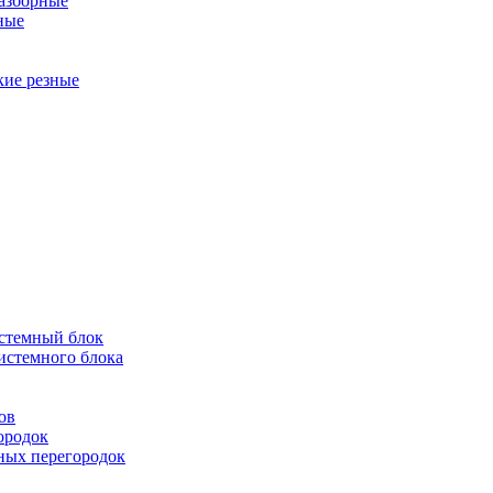
разборные
ные
кие резные
истемный блок
истемного блока
ов
ородок
ных перегородок