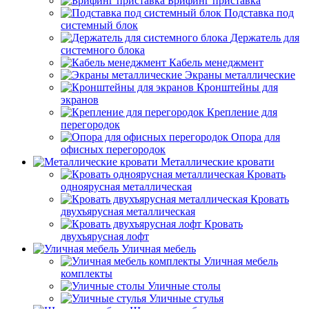
Брифинг приставка
Подставка под
системный блок
Держатель для
системного блока
Кабель менеджмент
Экраны металлические
Кронштейны для
экранов
Крепление для
перегородок
Опора для
офисных перегородок
Металлические кровати
Кровать
одноярусная металлическая
Кровать
двухъярусная металлическая
Кровать
двухъярусная лофт
Уличная мебель
Уличная мебель
комплекты
Уличные столы
Уличные стулья