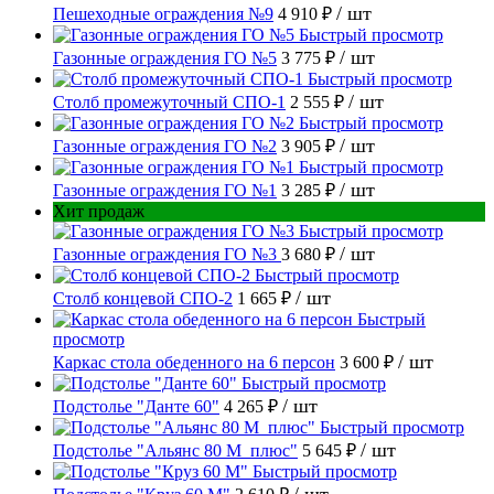
/ шт
Пешеходные ограждения №9
4 910 ₽
Быстрый просмотр
/ шт
Газонные ограждения ГО №5
3 775 ₽
Быстрый просмотр
/ шт
Столб промежуточный СПО-1
2 555 ₽
Быстрый просмотр
/ шт
Газонные ограждения ГО №2
3 905 ₽
Быстрый просмотр
/ шт
Газонные ограждения ГО №1
3 285 ₽
Хит продаж
Быстрый просмотр
/ шт
Газонные ограждения ГО №3
3 680 ₽
Быстрый просмотр
/ шт
Столб концевой СПО-2
1 665 ₽
Быстрый
просмотр
/ шт
Каркас стола обеденного на 6 персон
3 600 ₽
Быстрый просмотр
/ шт
Подстолье "Данте 60"
4 265 ₽
Быстрый просмотр
/ шт
Подстолье "Альянс 80 М_плюс"
5 645 ₽
Быстрый просмотр
/ шт