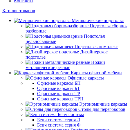
Контакты
Каталог товаров
Металлические подстолья
Подстолья сборно-
разборные
Подстолья
цельносварные
Подстолье - комплект
Дизайнерское
подстолье
Ножки
металлические резные
Каркасы офисной мебели
Офисные каркасы
Офисные каркасы БП
Офисные каркасы БТ
Офисные каркасы ТР
Офисные каркасы ТРН
Эргономичные каркасы
Столы для переговоров
Бенч система
Бенч система серия Л
Бенч система серия Ф