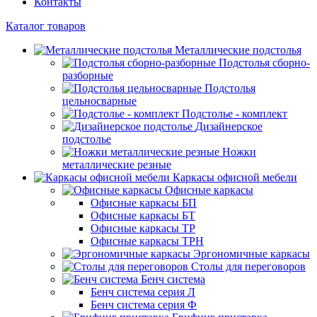
Контакты
Каталог товаров
Металлические подстолья
Подстолья сборно-
разборные
Подстолья
цельносварные
Подстолье - комплект
Дизайнерское
подстолье
Ножки
металлические резные
Каркасы офисной мебели
Офисные каркасы
Офисные каркасы БП
Офисные каркасы БТ
Офисные каркасы ТР
Офисные каркасы ТРН
Эргономичные каркасы
Столы для переговоров
Бенч система
Бенч система серия Л
Бенч система серия Ф