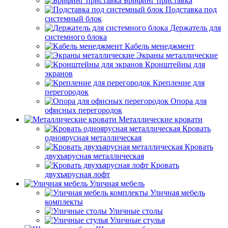
Брифинг приставка
Подставка под
системный блок
Держатель для
системного блока
Кабель менеджмент
Экраны металлические
Кронштейны для
экранов
Крепление для
перегородок
Опора для
офисных перегородок
Металлические кровати
Кровать
одноярусная металлическая
Кровать
двухъярусная металлическая
Кровать
двухъярусная лофт
Уличная мебель
Уличная мебель
комплекты
Уличные столы
Уличные стулья