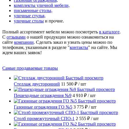
газонные ограждения,
комплекты уличной мебели,
письменные столы,
уличные стулья,
уличные столы
и прочие.
Полный ассортимент мебели можно посмотреть
в каталоге
.
С
отзывами
о нашей продукции можно ознакомиться на
сайте
компании
. Сделать заказ и узнать цены можно по
телефонам, указанным в разделе "
контакты
" на сайте. Мы
ждем ваших заявок!
Самые продаваемые товары
Быстрый просмотр
Стеллаж двусторонний
11 500 ₽
/ шт
Быстрый просмотр
Пешеходные ограждения №9
4 910 ₽
/ шт
Быстрый просмотр
Газонные ограждения ГО №5
3 775 ₽
/ шт
Быстрый просмотр
Столб промежуточный СПО-1
2 555 ₽
/ шт
Быстрый просмотр