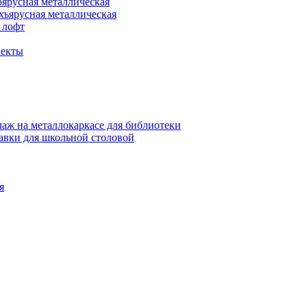
оярусная металлическая
хъярусная металлическая
 лофт
лекты
аж на металлокаркасе для библиотеки
авки для школьной столовой
я