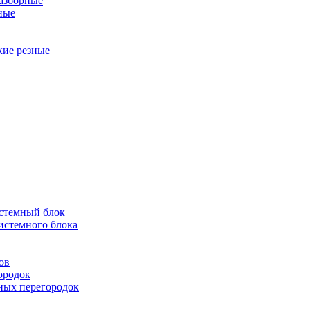
разборные
ные
кие резные
истемный блок
истемного блока
ов
ородок
ных перегородок