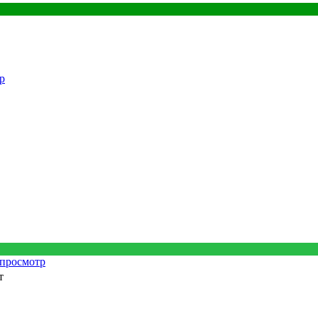
р
просмотр
т