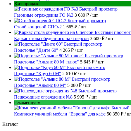
Хит продаж
Быстрый просмотр
Газонные ограждения ГО №3
3 680 ₽
/ шт
Быстрый просмотр
Столб концевой СПО-2
1 665 ₽
/ шт
Быстрый просмот
Каркас стола обеденного на 6 персон
3 600 ₽
/ шт
Быстрый просмотр
Подстолье "Данте 60"
4 265 ₽
/ шт
Быстрый просмотр
Подстолье "Альянс 80 М_плюс"
5 645 ₽
/ шт
Быстрый просмотр
Подстолье "Круз 60 М"
2 610 ₽
/ шт
Быстрый просмотр
Подстолье "Альянс 80 М"
5 080 ₽
/ шт
Быстрый просмотр
Пешеходные ограждения №8
5 995 ₽
/ шт
Рекомендуем
Быстрый 
Комплект уличной мебели "Европа" для кафе
50 350 ₽
/ ш
Каталог