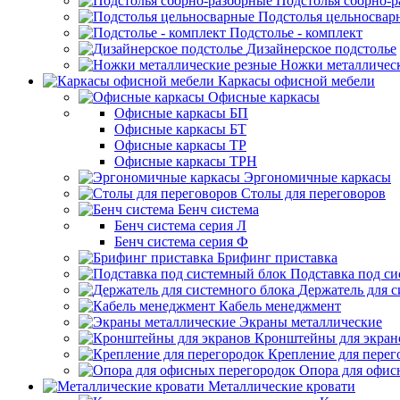
Подстолья сборно-
Подстолья цельносвар
Подстолье - комплект
Дизайнерское подстолье
Ножки металличес
Каркасы офисной мебели
Офисные каркасы
Офисные каркасы БП
Офисные каркасы БТ
Офисные каркасы ТР
Офисные каркасы ТРН
Эргономичные каркасы
Столы для переговоров
Бенч система
Бенч система серия Л
Бенч система серия Ф
Брифинг приставка
Подставка под с
Держатель для с
Кабель менеджмент
Экраны металлические
Кронштейны для экран
Крепление для перег
Опора для офис
Металлические кровати