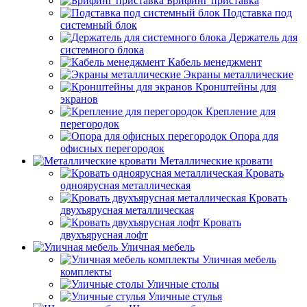
Брифинг приставка
Подставка под
системный блок
Держатель для
системного блока
Кабель менеджмент
Экраны металлические
Кронштейны для
экранов
Крепление для
перегородок
Опора для
офисных перегородок
Металлические кровати
Кровать
одноярусная металлическая
Кровать
двухъярусная металлическая
Кровать
двухъярусная лофт
Уличная мебель
Уличная мебель
комплекты
Уличные столы
Уличные стулья