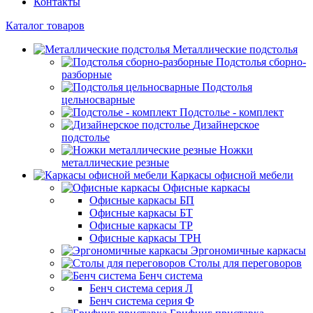
Контакты
Каталог товаров
Металлические подстолья
Подстолья сборно-
разборные
Подстолья
цельносварные
Подстолье - комплект
Дизайнерское
подстолье
Ножки
металлические резные
Каркасы офисной мебели
Офисные каркасы
Офисные каркасы БП
Офисные каркасы БТ
Офисные каркасы ТР
Офисные каркасы ТРН
Эргономичные каркасы
Столы для переговоров
Бенч система
Бенч система серия Л
Бенч система серия Ф