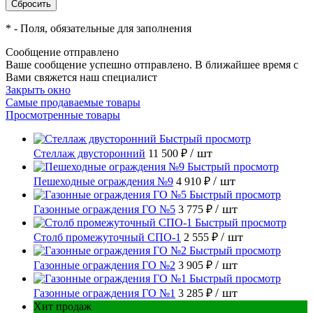
*
- Поля, обязательные для заполнения
Сообщение отправлено
Ваше сообщение успешно отправлено. В ближайшее время с
Вами свяжется наш специалист
Закрыть окно
Самые продаваемые товары
Просмотренные товары
Быстрый просмотр
/ шт
Стеллаж двусторонний
11 500 ₽
Быстрый просмотр
/ шт
Пешеходные ограждения №9
4 910 ₽
Быстрый просмотр
/ шт
Газонные ограждения ГО №5
3 775 ₽
Быстрый просмотр
/ шт
Столб промежуточный СПО-1
2 555 ₽
Быстрый просмотр
/ шт
Газонные ограждения ГО №2
3 905 ₽
Быстрый просмотр
/ шт
Газонные ограждения ГО №1
3 285 ₽
Хит продаж