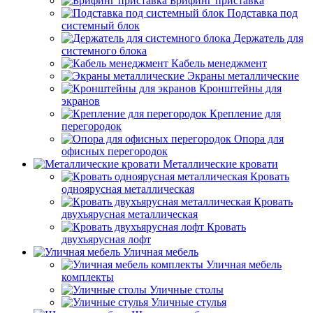
Брифинг приставка
Подставка под
системный блок
Держатель для
системного блока
Кабель менеджмент
Экраны металлические
Кронштейны для
экранов
Крепление для
перегородок
Опора для
офисных перегородок
Металлические кровати
Кровать
одноярусная металлическая
Кровать
двухъярусная металлическая
Кровать
двухъярусная лофт
Уличная мебель
Уличная мебель
комплекты
Уличные столы
Уличные стулья