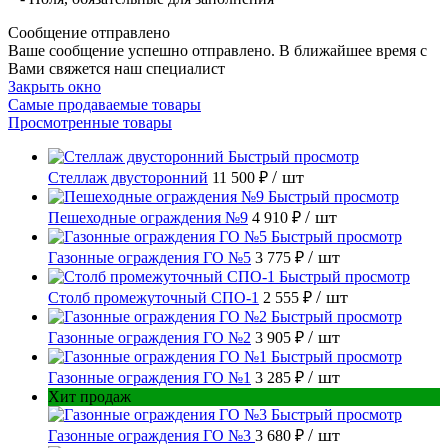
Сообщение отправлено
Ваше сообщение успешно отправлено. В ближайшее время с
Вами свяжется наш специалист
Закрыть окно
Самые продаваемые товары
Просмотренные товары
Быстрый просмотр
/ шт
Стеллаж двусторонний
11 500 ₽
Быстрый просмотр
/ шт
Пешеходные ограждения №9
4 910 ₽
Быстрый просмотр
/ шт
Газонные ограждения ГО №5
3 775 ₽
Быстрый просмотр
/ шт
Столб промежуточный СПО-1
2 555 ₽
Быстрый просмотр
/ шт
Газонные ограждения ГО №2
3 905 ₽
Быстрый просмотр
/ шт
Газонные ограждения ГО №1
3 285 ₽
Хит продаж
Быстрый просмотр
/ шт
Газонные ограждения ГО №3
3 680 ₽