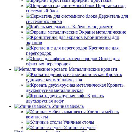
Брифинг приставка
Подставка под
системный блок
Держатель для
системного блока
Кабель менеджмент
Экраны металлические
Кронштейны для
экранов
Крепление для
перегородок
Опора для
офисных перегородок
Металлические кровати
Кровать
одноярусная металлическая
Кровать
двухъярусная металлическая
Кровать
двухъярусная лофт
Уличная мебель
Уличная мебель
комплекты
Уличные столы
Уличные стулья