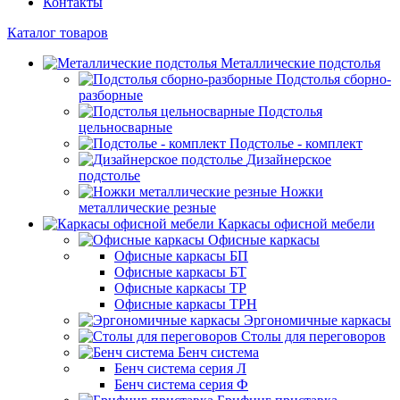
Контакты
Каталог товаров
Металлические подстолья
Подстолья сборно-
разборные
Подстолья
цельносварные
Подстолье - комплект
Дизайнерское
подстолье
Ножки
металлические резные
Каркасы офисной мебели
Офисные каркасы
Офисные каркасы БП
Офисные каркасы БТ
Офисные каркасы ТР
Офисные каркасы ТРН
Эргономичные каркасы
Столы для переговоров
Бенч система
Бенч система серия Л
Бенч система серия Ф