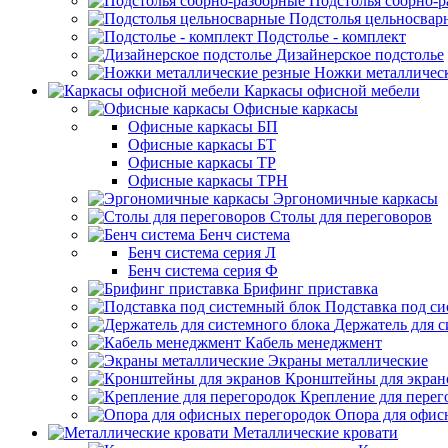
Подстолья сборно-
Подстолья цельносвар
Подстолье - комплект
Дизайнерское подстолье
Ножки металличес
Каркасы офисной мебели
Офисные каркасы
Офисные каркасы БП
Офисные каркасы БТ
Офисные каркасы ТР
Офисные каркасы ТРН
Эргономичные каркасы
Столы для переговоров
Бенч система
Бенч система серия Л
Бенч система серия Ф
Брифинг приставка
Подставка под с
Держатель для с
Кабель менеджмент
Экраны металлические
Кронштейны для экран
Крепление для перег
Опора для офис
Металлические кровати