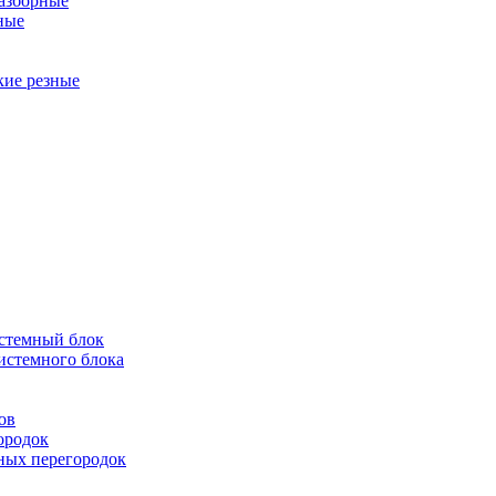
разборные
ные
кие резные
истемный блок
истемного блока
ов
ородок
ных перегородок