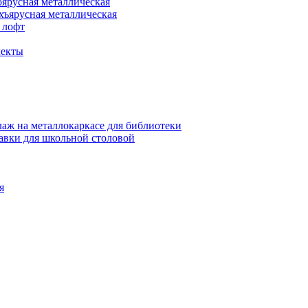
оярусная металлическая
хъярусная металлическая
 лофт
лекты
аж на металлокаркасе для библиотеки
авки для школьной столовой
я