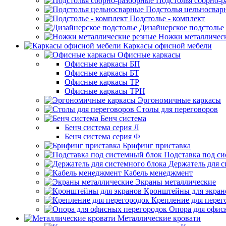
Подстолья сборно-
Подстолья цельносвар
Подстолье - комплект
Дизайнерское подстолье
Ножки металличес
Каркасы офисной мебели
Офисные каркасы
Офисные каркасы БП
Офисные каркасы БТ
Офисные каркасы ТР
Офисные каркасы ТРН
Эргономичные каркасы
Столы для переговоров
Бенч система
Бенч система серия Л
Бенч система серия Ф
Брифинг приставка
Подставка под с
Держатель для с
Кабель менеджмент
Экраны металлические
Кронштейны для экран
Крепление для перег
Опора для офис
Металлические кровати