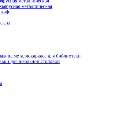
оярусная металлическая
хъярусная металлическая
 лофт
лекты
аж на металлокаркасе для библиотеки
авки для школьной столовой
я