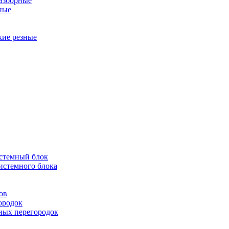
разборные
ные
кие резные
истемный блок
истемного блока
ов
ородок
ных перегородок