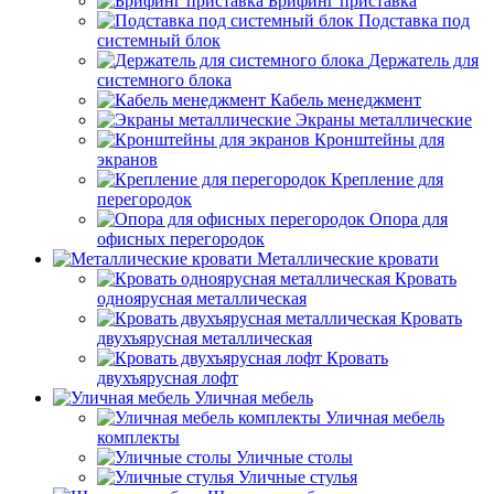
Брифинг приставка
Подставка под
системный блок
Держатель для
системного блока
Кабель менеджмент
Экраны металлические
Кронштейны для
экранов
Крепление для
перегородок
Опора для
офисных перегородок
Металлические кровати
Кровать
одноярусная металлическая
Кровать
двухъярусная металлическая
Кровать
двухъярусная лофт
Уличная мебель
Уличная мебель
комплекты
Уличные столы
Уличные стулья