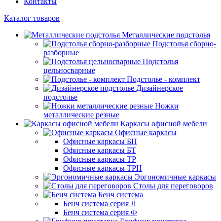
Контакты
Каталог товаров
Металлические подстолья
Подстолья сборно-
разборные
Подстолья
цельносварные
Подстолье - комплект
Дизайнерское
подстолье
Ножки
металлические резные
Каркасы офисной мебели
Офисные каркасы
Офисные каркасы БП
Офисные каркасы БТ
Офисные каркасы ТР
Офисные каркасы ТРН
Эргономичные каркасы
Столы для переговоров
Бенч система
Бенч система серия Л
Бенч система серия Ф