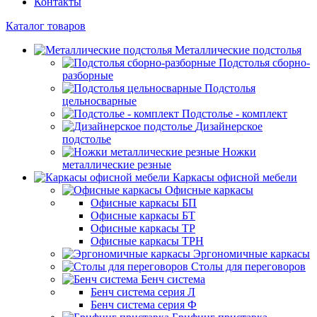
Контакты
Каталог товаров
Металлические подстолья
Подстолья сборно-
разборные
Подстолья
цельносварные
Подстолье - комплект
Дизайнерское
подстолье
Ножки
металлические резные
Каркасы офисной мебели
Офисные каркасы
Офисные каркасы БП
Офисные каркасы БТ
Офисные каркасы ТР
Офисные каркасы ТРН
Эргономичные каркасы
Столы для переговоров
Бенч система
Бенч система серия Л
Бенч система серия Ф