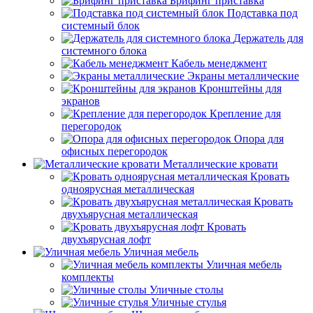
Брифинг приставка
Подставка под
системный блок
Держатель для
системного блока
Кабель менеджмент
Экраны металлические
Кронштейны для
экранов
Крепление для
перегородок
Опора для
офисных перегородок
Металлические кровати
Кровать
одноярусная металлическая
Кровать
двухъярусная металлическая
Кровать
двухъярусная лофт
Уличная мебель
Уличная мебель
комплекты
Уличные столы
Уличные стулья