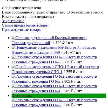
Сообщение отправлено
Ваше сообщение успешно отправлено. В ближайшее время с
Вами свяжется наш специалист
Закрыть окно
Самые продаваемые товары
Просмотренные товары
Быстрый просмотр
/ шт
Стеллаж двусторонний
11 500 ₽
Быстрый просмотр
/ шт
Пешеходные ограждения №9
4 910 ₽
Быстрый просмотр
/ шт
Газонные ограждения ГО №5
3 775 ₽
Быстрый просмотр
/ шт
Столб промежуточный СПО-1
2 555 ₽
Быстрый просмотр
/ шт
Газонные ограждения ГО №2
3 905 ₽
Быстрый просмотр
/ шт
Газонные ограждения ГО №1
3 285 ₽
Хит продаж
Быстрый просмотр
/ шт
Газонные ограждения ГО №3
3 680 ₽