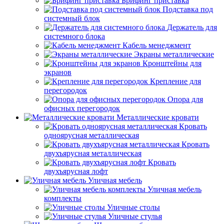
Брифинг приставка
Подставка под
системный блок
Держатель для
системного блока
Кабель менеджмент
Экраны металлические
Кронштейны для
экранов
Крепление для
перегородок
Опора для
офисных перегородок
Металлические кровати
Кровать
одноярусная металлическая
Кровать
двухъярусная металлическая
Кровать
двухъярусная лофт
Уличная мебель
Уличная мебель
комплекты
Уличные столы
Уличные стулья