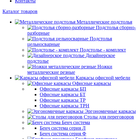
Контакты
Каталог товаров
Металлические подстолья
Подстолья сборно-
разборные
Подстолья
цельносварные
Подстолье - комплект
Дизайнерское
подстолье
Ножки
металлические резные
Каркасы офисной мебели
Офисные каркасы
Офисные каркасы БП
Офисные каркасы БТ
Офисные каркасы ТР
Офисные каркасы ТРН
Эргономичные каркасы
Столы для переговоров
Бенч система
Бенч система серия Л
Бенч система серия Ф