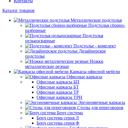
Контакты
Каталог товаров
Металлические подстолья
Подстолья сборно-
разборные
Подстолья
цельносварные
Подстолье - комплект
Дизайнерское
подстолье
Ножки
металлические резные
Каркасы офисной мебели
Офисные каркасы
Офисные каркасы БП
Офисные каркасы БТ
Офисные каркасы ТР
Офисные каркасы ТРН
Эргономичные каркасы
Столы для переговоров
Бенч система
Бенч система серия Л
Бенч система серия Ф