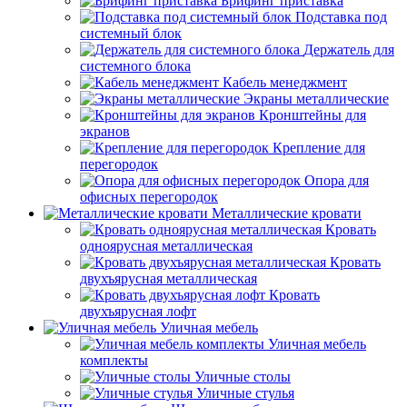
Брифинг приставка
Подставка под
системный блок
Держатель для
системного блока
Кабель менеджмент
Экраны металлические
Кронштейны для
экранов
Крепление для
перегородок
Опора для
офисных перегородок
Металлические кровати
Кровать
одноярусная металлическая
Кровать
двухъярусная металлическая
Кровать
двухъярусная лофт
Уличная мебель
Уличная мебель
комплекты
Уличные столы
Уличные стулья