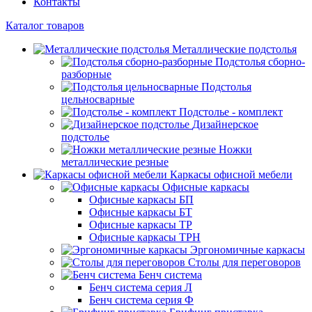
Контакты
Каталог товаров
Металлические подстолья
Подстолья сборно-
разборные
Подстолья
цельносварные
Подстолье - комплект
Дизайнерское
подстолье
Ножки
металлические резные
Каркасы офисной мебели
Офисные каркасы
Офисные каркасы БП
Офисные каркасы БТ
Офисные каркасы ТР
Офисные каркасы ТРН
Эргономичные каркасы
Столы для переговоров
Бенч система
Бенч система серия Л
Бенч система серия Ф