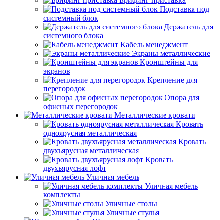
Брифинг приставка
Подставка под
системный блок
Держатель для
системного блока
Кабель менеджмент
Экраны металлические
Кронштейны для
экранов
Крепление для
перегородок
Опора для
офисных перегородок
Металлические кровати
Кровать
одноярусная металлическая
Кровать
двухъярусная металлическая
Кровать
двухъярусная лофт
Уличная мебель
Уличная мебель
комплекты
Уличные столы
Уличные стулья