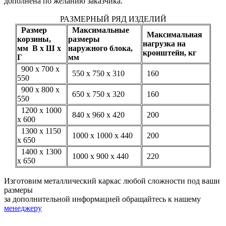
дополнена по желанию заказчика.
РАЗМЕРНЫЙ РЯД ИЗДЕЛИЙ
Размер
Максимальные
Максимальная
корзины,
размеры
нагрузка на
мм В х Ш х
наружного блока,
кронштейн, кг
Г
мм
900 х 700 х
550 х 750 х 310
160
550
900 х 800 х
650 х 750 х 320
160
550
1200 х 1000
840 х 960 х 420
200
х 600
1300 х 1150
1000 х 1000 х 440
200
х 650
1400 x 1300
1000 x 900 x 440
220
x 650
Изготовим металлический каркас любой сложности под ваши
размеры
за дополнительной информацией обращайтесь к нашему
менеджеру