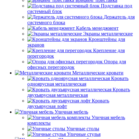
Брифинг приставка
Подставка под
системный блок
Держатель для
системного блока
Кабель менеджмент
Экраны металлические
Кронштейны для
экранов
Крепление для
перегородок
Опора для
офисных перегородок
Металлические кровати
Кровать
одноярусная металлическая
Кровать
двухъярусная металлическая
Кровать
двухъярусная лофт
Уличная мебель
Уличная мебель
комплекты
Уличные столы
Уличные стулья