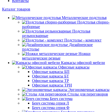
Контакты
Каталог товаров
Металлические подстолья
Подстолья сборно-
разборные
Подстолья
цельносварные
Подстолье - комплект
Дизайнерское
подстолье
Ножки
металлические резные
Каркасы офисной мебели
Офисные каркасы
Офисные каркасы БП
Офисные каркасы БТ
Офисные каркасы ТР
Офисные каркасы ТРН
Эргономичные каркасы
Столы для переговоров
Бенч система
Бенч система серия Л
Бенч система серия Ф