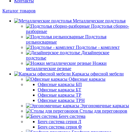
Контакты
Каталог товаров
Металлические подстолья
Подстолья сборно-
разборные
Подстолья
цельносварные
Подстолье - комплект
Дизайнерское
подстолье
Ножки
металлические резные
Каркасы офисной мебели
Офисные каркасы
Офисные каркасы БП
Офисные каркасы БТ
Офисные каркасы ТР
Офисные каркасы ТРН
Эргономичные каркасы
Столы для переговоров
Бенч система
Бенч система серия Л
Бенч система серия Ф