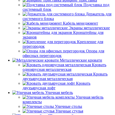
Брифинг приставка
Подставка под
системный блок
Держатель для
системного блока
Кабель менеджмент
Экраны металлические
Кронштейны для
экранов
Крепление для
перегородок
Опора для
офисных перегородок
Металлические кровати
Кровать
одноярусная металлическая
Кровать
двухъярусная металлическая
Кровать
двухъярусная лофт
Уличная мебель
Уличная мебель
комплекты
Уличные столы
Уличные стулья