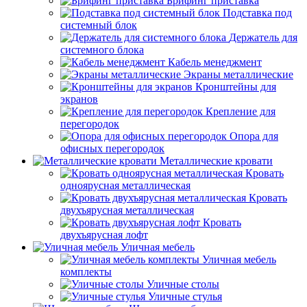
Брифинг приставка
Подставка под
системный блок
Держатель для
системного блока
Кабель менеджмент
Экраны металлические
Кронштейны для
экранов
Крепление для
перегородок
Опора для
офисных перегородок
Металлические кровати
Кровать
одноярусная металлическая
Кровать
двухъярусная металлическая
Кровать
двухъярусная лофт
Уличная мебель
Уличная мебель
комплекты
Уличные столы
Уличные стулья