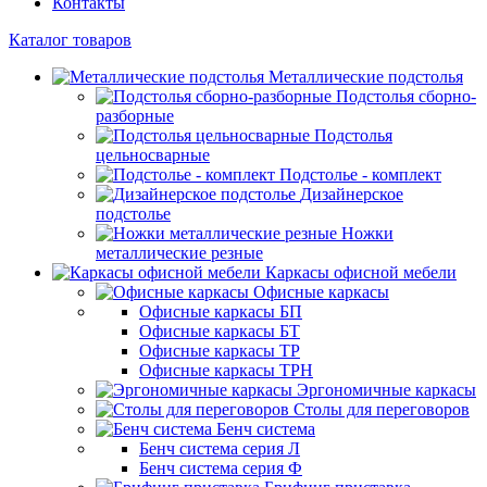
Контакты
Каталог товаров
Металлические подстолья
Подстолья сборно-
разборные
Подстолья
цельносварные
Подстолье - комплект
Дизайнерское
подстолье
Ножки
металлические резные
Каркасы офисной мебели
Офисные каркасы
Офисные каркасы БП
Офисные каркасы БТ
Офисные каркасы ТР
Офисные каркасы ТРН
Эргономичные каркасы
Столы для переговоров
Бенч система
Бенч система серия Л
Бенч система серия Ф