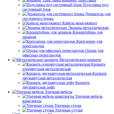
Брифинг приставка
Подставка под
системный блок
Держатель для
системного блока
Кабель менеджмент
Экраны металлические
Кронштейны для
экранов
Крепление для
перегородок
Опора для
офисных перегородок
Металлические кровати
Кровать
одноярусная металлическая
Кровать
двухъярусная металлическая
Кровать
двухъярусная лофт
Уличная мебель
Уличная мебель
комплекты
Уличные столы
Уличные стулья