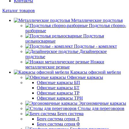
Контакты
Каталог товаров
Металлические подстолья
Подстолья сборно-
разборные
Подстолья
цельносварные
Подстолье - комплект
Дизайнерское
подстолье
Ножки
металлические резные
Каркасы офисной мебели
Офисные каркасы
Офисные каркасы БП
Офисные каркасы БТ
Офисные каркасы ТР
Офисные каркасы ТРН
Эргономичные каркасы
Столы для переговоров
Бенч система
Бенч система серия Л
Бенч система серия Ф