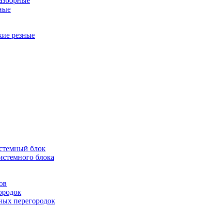
разборные
ные
кие резные
истемный блок
истемного блока
ов
ородок
ных перегородок