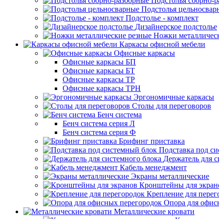
Подстолья сборно-
Подстолья цельносвар
Подстолье - комплект
Дизайнерское подстолье
Ножки металличес
Каркасы офисной мебели
Офисные каркасы
Офисные каркасы БП
Офисные каркасы БТ
Офисные каркасы ТР
Офисные каркасы ТРН
Эргономичные каркасы
Столы для переговоров
Бенч система
Бенч система серия Л
Бенч система серия Ф
Брифинг приставка
Подставка под с
Держатель для с
Кабель менеджмент
Экраны металлические
Кронштейны для экран
Крепление для перег
Опора для офис
Металлические кровати