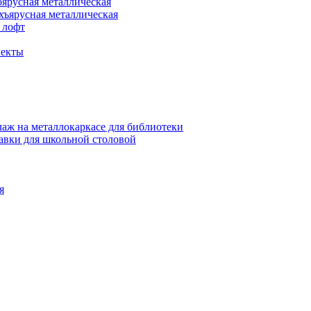
оярусная металлическая
хъярусная металлическая
 лофт
лекты
аж на металлокаркасе для библиотеки
авки для школьной столовой
я