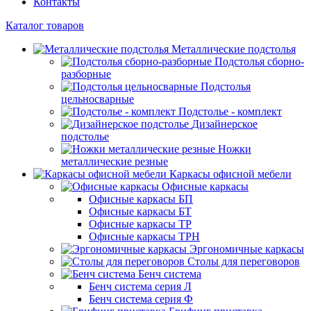
Контакты
Каталог товаров
Металлические подстолья
Подстолья сборно-
разборные
Подстолья
цельносварные
Подстолье - комплект
Дизайнерское
подстолье
Ножки
металлические резные
Каркасы офисной мебели
Офисные каркасы
Офисные каркасы БП
Офисные каркасы БТ
Офисные каркасы ТР
Офисные каркасы ТРН
Эргономичные каркасы
Столы для переговоров
Бенч система
Бенч система серия Л
Бенч система серия Ф