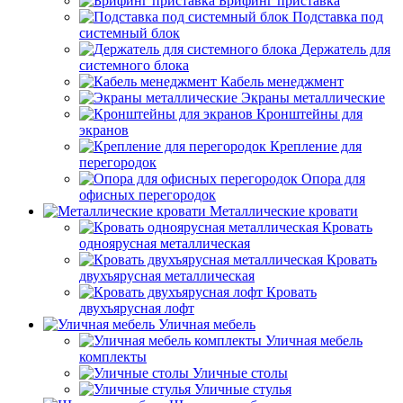
Брифинг приставка
Подставка под
системный блок
Держатель для
системного блока
Кабель менеджмент
Экраны металлические
Кронштейны для
экранов
Крепление для
перегородок
Опора для
офисных перегородок
Металлические кровати
Кровать
одноярусная металлическая
Кровать
двухъярусная металлическая
Кровать
двухъярусная лофт
Уличная мебель
Уличная мебель
комплекты
Уличные столы
Уличные стулья