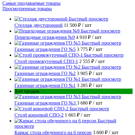
Самые продаваемые товары
Просмотренные товары
Быстрый просмотр
/ шт
Стеллаж двусторонний
11 500 ₽
Быстрый просмотр
/ шт
Пешеходные ограждения №9
4 910 ₽
Быстрый просмотр
/ шт
Газонные ограждения ГО №5
3 775 ₽
Быстрый просмотр
/ шт
Столб промежуточный СПО-1
2 555 ₽
Быстрый просмотр
/ шт
Газонные ограждения ГО №2
3 905 ₽
Быстрый просмотр
/ шт
Газонные ограждения ГО №1
3 285 ₽
Хит продаж
Быстрый просмотр
/ шт
Газонные ограждения ГО №3
3 680 ₽
Быстрый просмотр
/ шт
Столб концевой СПО-2
1 665 ₽
Быстрый
просмотр
/ шт
Каркас стола обеденного на 6 персон
3 600 ₽