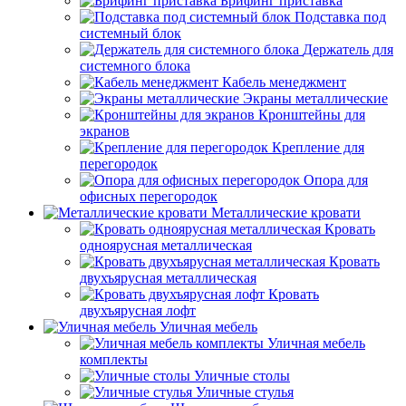
Брифинг приставка
Подставка под
системный блок
Держатель для
системного блока
Кабель менеджмент
Экраны металлические
Кронштейны для
экранов
Крепление для
перегородок
Опора для
офисных перегородок
Металлические кровати
Кровать
одноярусная металлическая
Кровать
двухъярусная металлическая
Кровать
двухъярусная лофт
Уличная мебель
Уличная мебель
комплекты
Уличные столы
Уличные стулья