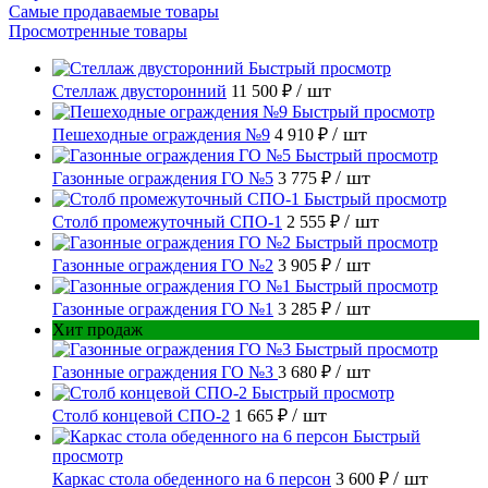
Самые продаваемые товары
Просмотренные товары
Быстрый просмотр
/ шт
Стеллаж двусторонний
11 500 ₽
Быстрый просмотр
/ шт
Пешеходные ограждения №9
4 910 ₽
Быстрый просмотр
/ шт
Газонные ограждения ГО №5
3 775 ₽
Быстрый просмотр
/ шт
Столб промежуточный СПО-1
2 555 ₽
Быстрый просмотр
/ шт
Газонные ограждения ГО №2
3 905 ₽
Быстрый просмотр
/ шт
Газонные ограждения ГО №1
3 285 ₽
Хит продаж
Быстрый просмотр
/ шт
Газонные ограждения ГО №3
3 680 ₽
Быстрый просмотр
/ шт
Столб концевой СПО-2
1 665 ₽
Быстрый
просмотр
/ шт
Каркас стола обеденного на 6 персон
3 600 ₽