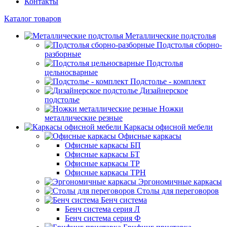
Контакты
Каталог товаров
Металлические подстолья
Подстолья сборно-
разборные
Подстолья
цельносварные
Подстолье - комплект
Дизайнерское
подстолье
Ножки
металлические резные
Каркасы офисной мебели
Офисные каркасы
Офисные каркасы БП
Офисные каркасы БТ
Офисные каркасы ТР
Офисные каркасы ТРН
Эргономичные каркасы
Столы для переговоров
Бенч система
Бенч система серия Л
Бенч система серия Ф