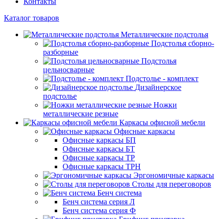
Контакты
Каталог товаров
Металлические подстолья
Подстолья сборно-
разборные
Подстолья
цельносварные
Подстолье - комплект
Дизайнерское
подстолье
Ножки
металлические резные
Каркасы офисной мебели
Офисные каркасы
Офисные каркасы БП
Офисные каркасы БТ
Офисные каркасы ТР
Офисные каркасы ТРН
Эргономичные каркасы
Столы для переговоров
Бенч система
Бенч система серия Л
Бенч система серия Ф