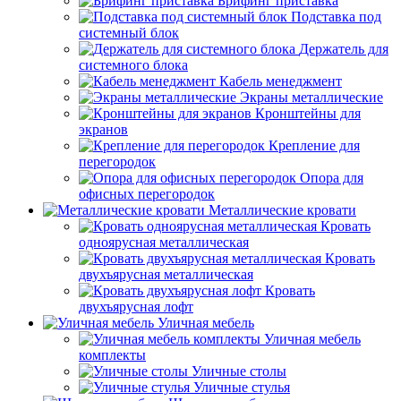
Брифинг приставка
Подставка под
системный блок
Держатель для
системного блока
Кабель менеджмент
Экраны металлические
Кронштейны для
экранов
Крепление для
перегородок
Опора для
офисных перегородок
Металлические кровати
Кровать
одноярусная металлическая
Кровать
двухъярусная металлическая
Кровать
двухъярусная лофт
Уличная мебель
Уличная мебель
комплекты
Уличные столы
Уличные стулья