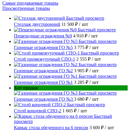
Самые продаваемые товары
Просмотренные товары
Быстрый просмотр
/ шт
Стеллаж двусторонний
11 500 ₽
Быстрый просмотр
/ шт
Пешеходные ограждения №9
4 910 ₽
Быстрый просмотр
/ шт
Газонные ограждения ГО №5
3 775 ₽
Быстрый просмотр
/ шт
Столб промежуточный СПО-1
2 555 ₽
Быстрый просмотр
/ шт
Газонные ограждения ГО №2
3 905 ₽
Быстрый просмотр
/ шт
Газонные ограждения ГО №1
3 285 ₽
Хит продаж
Быстрый просмотр
/ шт
Газонные ограждения ГО №3
3 680 ₽
Быстрый просмотр
/ шт
Столб концевой СПО-2
1 665 ₽
Быстрый
просмотр
/ шт
Каркас стола обеденного на 6 персон
3 600 ₽