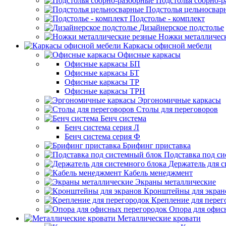
Подстолья сборно-
Подстолья цельносвар
Подстолье - комплект
Дизайнерское подстолье
Ножки металличес
Каркасы офисной мебели
Офисные каркасы
Офисные каркасы БП
Офисные каркасы БТ
Офисные каркасы ТР
Офисные каркасы ТРН
Эргономичные каркасы
Столы для переговоров
Бенч система
Бенч система серия Л
Бенч система серия Ф
Брифинг приставка
Подставка под с
Держатель для с
Кабель менеджмент
Экраны металлические
Кронштейны для экран
Крепление для перег
Опора для офис
Металлические кровати