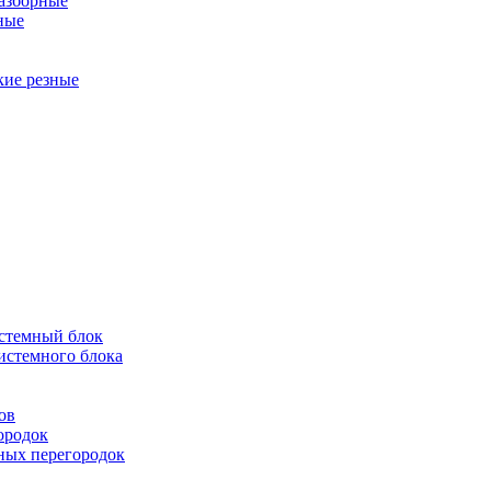
разборные
ные
кие резные
истемный блок
истемного блока
ов
ородок
ных перегородок