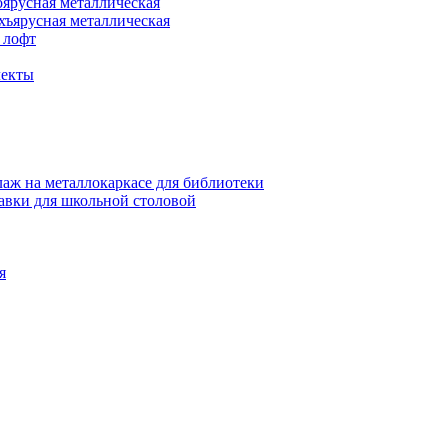
оярусная металлическая
хъярусная металлическая
 лофт
лекты
аж на металлокаркасе для библиотеки
авки для школьной столовой
я