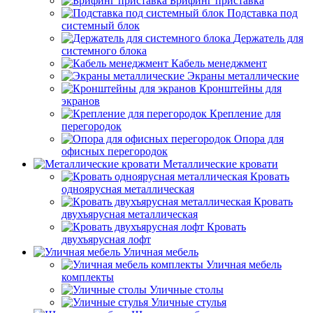
Брифинг приставка
Подставка под
системный блок
Держатель для
системного блока
Кабель менеджмент
Экраны металлические
Кронштейны для
экранов
Крепление для
перегородок
Опора для
офисных перегородок
Металлические кровати
Кровать
одноярусная металлическая
Кровать
двухъярусная металлическая
Кровать
двухъярусная лофт
Уличная мебель
Уличная мебель
комплекты
Уличные столы
Уличные стулья