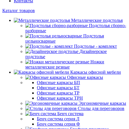
Контакты
Каталог товаров
Металлические подстолья
Подстолья сборно-
разборные
Подстолья
цельносварные
Подстолье - комплект
Дизайнерское
подстолье
Ножки
металлические резные
Каркасы офисной мебели
Офисные каркасы
Офисные каркасы БП
Офисные каркасы БТ
Офисные каркасы ТР
Офисные каркасы ТРН
Эргономичные каркасы
Столы для переговоров
Бенч система
Бенч система серия Л
Бенч система серия Ф